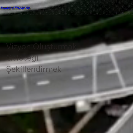
Sanayi ve Tic. Ltd. Şti.
Vizyon Oluşturmak,
Geleceği
Şekillendirmek